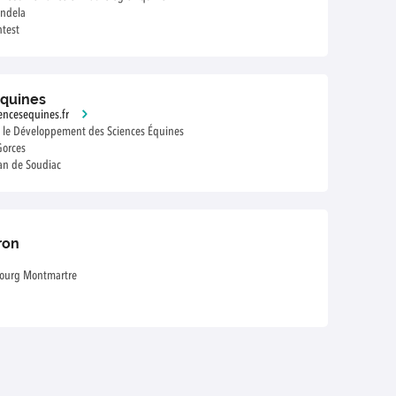
andela
test
équines
iencesequines.fr
r le Développement des Sciences Équines
Gorces
an de Soudiac
ron
ourg Montmartre