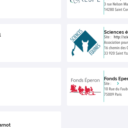
3 rue Nelson M
14280 Saint Con
Sciences 
l
Site :
http://sc
Association pou
16 chemin des 
33 920 Saint Yz
Fonds Epe
Site :
10 Rue du Faub
75009 Paris
arnot