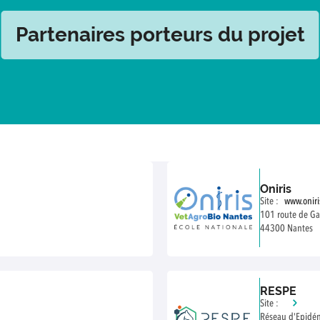
Partenaires porteurs du projet
Oniris
Site :
www.oniri
101 route de Ga
44300 Nantes
RESPE
Site :
Réseau d'Epidém